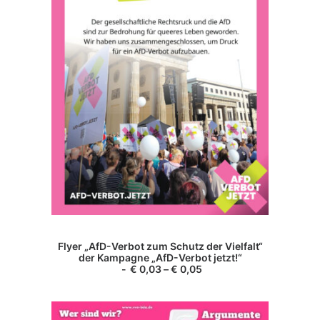
werden
Dieses
Produkt
AUSFÜHRUNG WÄHLEN
Flyer „AfD-Verbot zum Schutz der Vielfalt“
weist
der Kampagne „AfD-Verbot jetzt!“
mehrere
€
0,03
–
€
0,05
Varianten
auf.
Die
Optionen