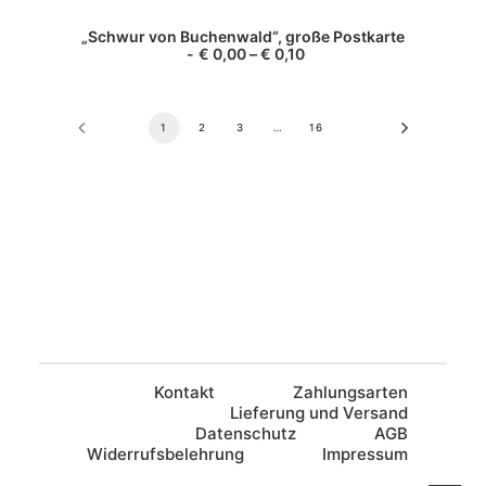
Produkt
AUSFÜHRUNG WÄHLEN
„Schwur von Buchenwald“, große Postkarte
weist
€
0,00
–
€
0,10
mehrere
Varianten
auf.
Die
1
2
3
…
16
Optionen
können
auf
der
Produktseite
gewählt
werden
Kontakt
Zahlungsarten
Lieferung und Versand
Datenschutz
AGB
Widerrufsbelehrung
Impressum