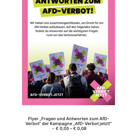
Dieses
Produkt
AUSFÜHRUNG WÄHLEN
Flyer „Fragen und Antworten zum AfD-
weist
Verbot“ der Kampagne „AfD-Verbot jetzt!“
mehrere
€
0,05
–
€
0,08
Varianten
auf.