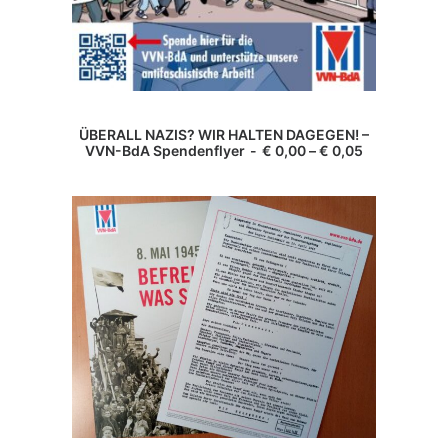
Dieses
Produkt
AUSFÜHRUNG WÄHLEN
ÜBERALL NAZIS? WIR HALTEN DAGEGEN! –
weist
VVN-BdA Spendenflyer
€
0,00
–
€
0,05
mehrere
Varianten
auf.
Die
Optionen
können
auf
der
Produktseite
gewählt
werden
Dieses