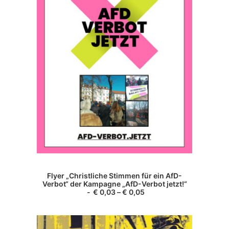
Dieses
Produkt
AUSFÜHRUNG WÄHLEN
Flyer „Christliche Stimmen für ein AfD-
weist
Verbot“ der Kampagne „AfD-Verbot jetzt!“
mehrere
€
0,03
–
€
0,05
Varianten
auf.
Die
Optionen