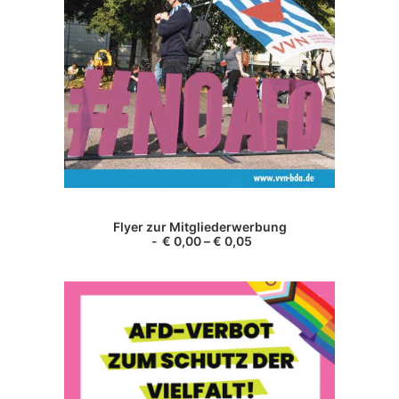
Dieses
Produkt
AUSFÜHRUNG WÄHLEN
Flyer zur Mitgliederwerbung
weist
€
0,00
–
€
0,05
mehrere
Varianten
auf.
Die
Optionen
können
auf
der
Produktseite
gewählt