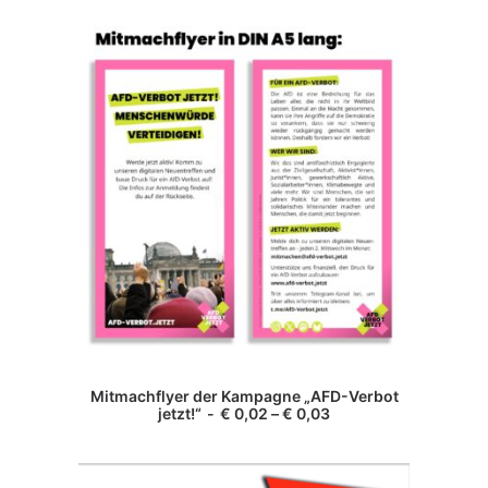
Die
Optionen
können
auf
der
Produktseite
gewählt
werden
Dieses
Produkt
AUSFÜHRUNG WÄHLEN
Mitmachflyer der Kampagne „AFD-Verbot
weist
jetzt!“
€
0,02
–
€
0,03
mehrere
Varianten
auf.
Die