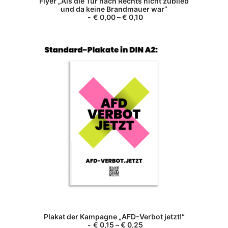
Flyer „Als die Tür nach Rechts nicht zublieb
weist
und da keine Brandmauer war“
mehrere
€
0,00
–
€
0,10
Varianten
auf.
Die
Optionen
können
auf
der
Produktseite
gewählt
werden
Dieses
Produkt
AUSFÜHRUNG WÄHLEN
Plakat der Kampagne „AFD-Verbot jetzt!“
weist
€
0,15
–
€
0,25
mehrere