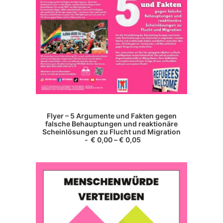
können
auf
der
Produktseite
gewählt
werden
Dieses
Produkt
AUSFÜHRUNG WÄHLEN
Flyer – 5 Argumente und Fakten gegen
weist
falsche Behauptungen und reaktionäre
mehrere
Scheinlösungen zu Flucht und Migration
Varianten
€
0,00
–
€
0,05
auf.
Die
Optionen
können
auf
der
Produktseite
gewählt
werden